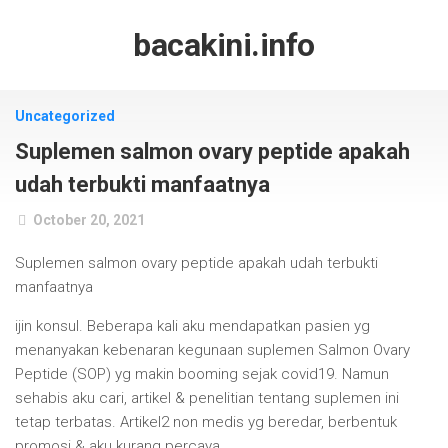
Skip
to
bacakini.info
content
Uncategorized
Suplemen salmon ovary peptide apakah
udah terbukti manfaatnya
October 20, 2021
Suplemen salmon ovary peptide apakah udah terbukti
manfaatnya
ijin konsul. Beberapa kali aku mendapatkan pasien yg
menanyakan kebenaran kegunaan suplemen Salmon Ovary
Peptide (SOP) yg makin booming sejak covid19. Namun
sehabis aku cari, artikel & penelitian tentang suplemen ini
tetap terbatas. Artikel2 non medis yg beredar, berbentuk
promosi & aku kurang percaya.