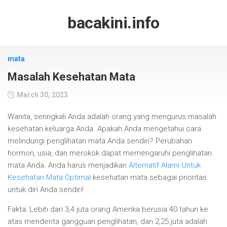
Skip
to
bacakini.info
content
mata
Masalah Kesehatan Mata
March 30, 2023
Wanita, seringkali Anda adalah orang yang mengurus masalah
kesehatan keluarga Anda. Apakah Anda mengetahui cara
melindungi penglihatan mata Anda sendiri? Perubahan
hormon, usia, dan merokok dapat memengaruhi penglihatan
mata Anda. Anda harus menjadikan
Alternatif Alami Untuk
Kesehatan Mata Optimal
kesehatan mata sebagai prioritas
untuk diri Anda sendiri!
Fakta: Lebih dari 3,4 juta orang Amerika berusia 40 tahun ke
atas menderita gangguan penglihatan, dan 2,25 juta adalah