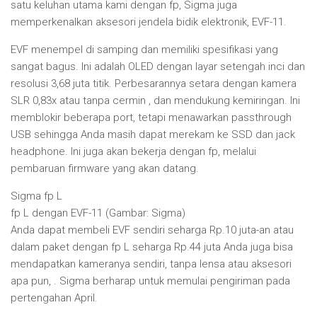
satu keluhan utama kami dengan fp, Sigma juga
memperkenalkan aksesori jendela bidik elektronik, EVF-11.
EVF menempel di samping dan memiliki spesifikasi yang
sangat bagus. Ini adalah OLED dengan layar setengah inci dan
resolusi 3,68 juta titik. Perbesarannya setara dengan kamera
SLR 0,83x atau tanpa cermin , dan mendukung kemiringan. Ini
memblokir beberapa port, tetapi menawarkan passthrough
USB sehingga Anda masih dapat merekam ke SSD dan jack
headphone. Ini juga akan bekerja dengan fp, melalui
pembaruan firmware yang akan datang.
Sigma fp L
fp L dengan EVF-11 (Gambar: Sigma)
Anda dapat membeli EVF sendiri seharga Rp.10 juta-an atau
dalam paket dengan fp L seharga Rp.44 juta Anda juga bisa
mendapatkan kameranya sendiri, tanpa lensa atau aksesori
apa pun, . Sigma berharap untuk memulai pengiriman pada
pertengahan April.