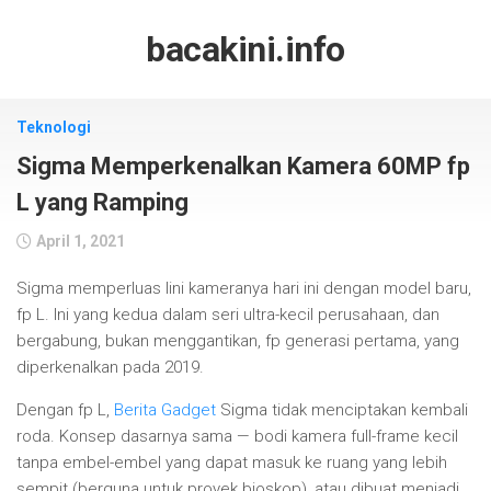
Skip
to
bacakini.info
content
Teknologi
Sigma Memperkenalkan Kamera 60MP fp
L yang Ramping
April 1, 2021
Sigma memperluas lini kameranya hari ini dengan model baru,
fp L. Ini yang kedua dalam seri ultra-kecil perusahaan, dan
bergabung, bukan menggantikan, fp generasi pertama, yang
diperkenalkan pada 2019.
Dengan fp L,
Berita Gadget
Sigma tidak menciptakan kembali
roda. Konsep dasarnya sama — bodi kamera full-frame kecil
tanpa embel-embel yang dapat masuk ke ruang yang lebih
sempit (berguna untuk proyek bioskop), atau dibuat menjadi