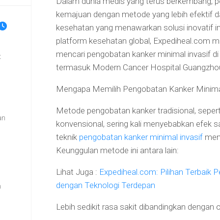
Dalam dunia medis yang terus berkembang, 
kemajuan dengan metode yang lebih efektif da
kesehatan yang menawarkan solusi inovatif i
platform kesehatan global, Expediheal.com 
mencari pengobatan kanker minimal invasif di
t
termasuk Modern Cancer Hospital Guangzho
Mengapa Memilih Pengobatan Kanker Minimal
Metode pengobatan kanker tradisional, sepert
an
konvensional, sering kali menyebabkan efek sa
teknik
pengobatan kanker minimal invasif
menj
n
Keunggulan metode ini antara lain:
Lihat Juga :
Expediheal.com: Pilihan Terbaik 
dengan Teknologi Terdepan
m
Lebih sedikit rasa sakit dibandingkan dengan 