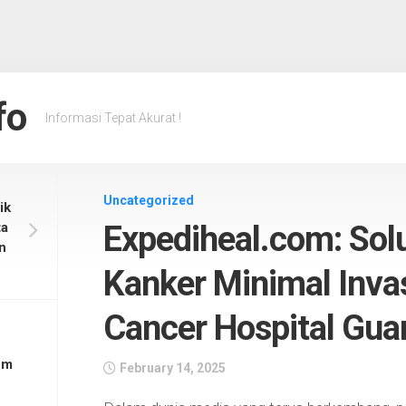
fo
Informasi Tepat Akurat !
Uncategorized
ik
ta
Expediheal.com: Sol
n
Kanker Minimal Inva
Cancer Hospital Gu
om
February 14, 2025