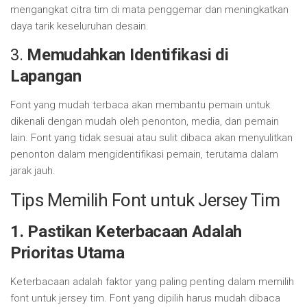
mengangkat citra tim di mata penggemar dan meningkatkan
daya tarik keseluruhan desain.
3.
Memudahkan Identifikasi di
Lapangan
Font yang mudah terbaca akan membantu pemain untuk
dikenali dengan mudah oleh penonton, media, dan pemain
lain. Font yang tidak sesuai atau sulit dibaca akan menyulitkan
penonton dalam mengidentifikasi pemain, terutama dalam
jarak jauh.
Tips Memilih Font untuk Jersey Tim
1. Pastikan Keterbacaan Adalah
Prioritas Utama
Keterbacaan adalah faktor yang paling penting dalam memilih
font untuk jersey tim. Font yang dipilih harus mudah dibaca