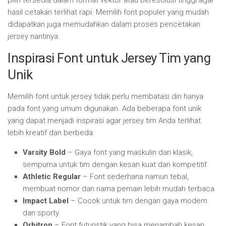
pilih tersedia dalam format vektor atau beresolusi tinggi agar
hasil cetakan terlihat rapi. Memilih font populer yang mudah
didapatkan juga memudahkan dalam proses pencetakan
jersey nantinya.
Inspirasi Font untuk Jersey Tim yang
Unik
Memilih font untuk jersey tidak perlu membatasi diri hanya
pada font yang umum digunakan. Ada beberapa font unik
yang dapat menjadi inspirasi agar jersey tim Anda terlihat
lebih kreatif dan berbeda:
Varsity Bold
– Gaya font yang maskulin dan klasik,
sempurna untuk tim dengan kesan kuat dan kompetitif.
Athletic Regular
– Font sederhana namun tebal,
membuat nomor dan nama pemain lebih mudah terbaca.
Impact Label
– Cocok untuk tim dengan gaya modern
dan sporty.
Orbitron
– Font futuristik yang bisa menambah kesan