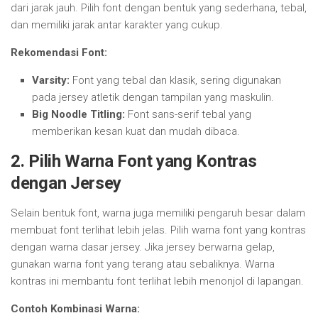
dari jarak jauh. Pilih font dengan bentuk yang sederhana, tebal,
dan memiliki jarak antar karakter yang cukup.
Rekomendasi Font:
Varsity:
Font yang tebal dan klasik, sering digunakan
pada jersey atletik dengan tampilan yang maskulin.
Big Noodle Titling:
Font sans-serif tebal yang
memberikan kesan kuat dan mudah dibaca.
2. Pilih Warna Font yang Kontras
dengan Jersey
Selain bentuk font, warna juga memiliki pengaruh besar dalam
membuat font terlihat lebih jelas. Pilih warna font yang kontras
dengan warna dasar jersey. Jika jersey berwarna gelap,
gunakan warna font yang terang atau sebaliknya. Warna
kontras ini membantu font terlihat lebih menonjol di lapangan.
Contoh Kombinasi Warna: