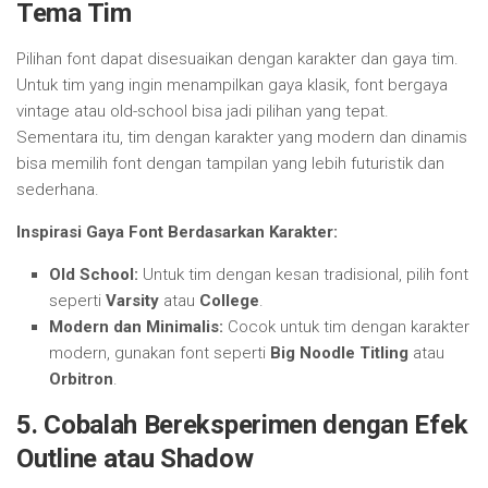
Tema Tim
Pilihan font dapat disesuaikan dengan karakter dan gaya tim.
Untuk tim yang ingin menampilkan gaya klasik, font bergaya
vintage atau old-school bisa jadi pilihan yang tepat.
Sementara itu, tim dengan karakter yang modern dan dinamis
bisa memilih font dengan tampilan yang lebih futuristik dan
sederhana.
Inspirasi Gaya Font Berdasarkan Karakter:
Old School:
Untuk tim dengan kesan tradisional, pilih font
seperti
Varsity
atau
College
.
Modern dan Minimalis:
Cocok untuk tim dengan karakter
modern, gunakan font seperti
Big Noodle Titling
atau
Orbitron
.
5. Cobalah Bereksperimen dengan Efek
Outline atau Shadow