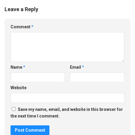
Leave a Reply
Comment
*
Name
*
Email
*
Website
Save my name, email, and website in this browser for
the next time I comment.