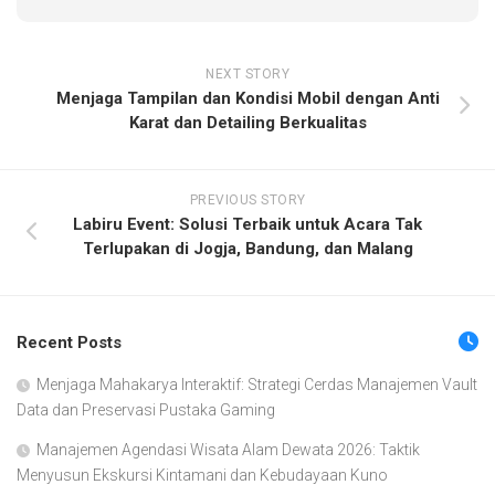
NEXT STORY
Menjaga Tampilan dan Kondisi Mobil dengan Anti
Karat dan Detailing Berkualitas
PREVIOUS STORY
Labiru Event: Solusi Terbaik untuk Acara Tak
Terlupakan di Jogja, Bandung, dan Malang
Recent Posts
Menjaga Mahakarya Interaktif: Strategi Cerdas Manajemen Vault
Data dan Preservasi Pustaka Gaming
Manajemen Agendasi Wisata Alam Dewata 2026: Taktik
Menyusun Ekskursi Kintamani dan Kebudayaan Kuno