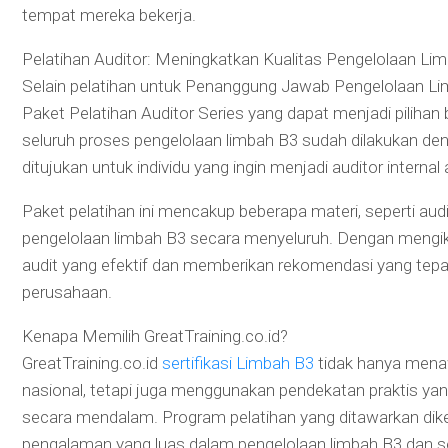
tempat mereka bekerja.
Pelatihan Auditor: Meningkatkan Kualitas Pengelolaan Li
Selain pelatihan untuk Penanggung Jawab Pengelolaan Li
Paket Pelatihan Auditor Series yang dapat menjadi piliha
seluruh proses pengelolaan limbah B3 sudah dilakukan den
ditujukan untuk individu yang ingin menjadi auditor interna
Paket pelatihan ini mencakup beberapa materi, seperti audit
pengelolaan limbah B3 secara menyeluruh. Dengan mengiku
audit yang efektif dan memberikan rekomendasi yang tepat
perusahaan.
Kenapa Memilih GreatTraining.co.id?
GreatTraining.co.id
sertifikasi Limbah B3
tidak hanya menaw
nasional, tetapi juga menggunakan pendekatan praktis 
secara mendalam. Program pelatihan yang ditawarkan dike
pengalaman yang luas dalam pengelolaan limbah B3 dan sertif