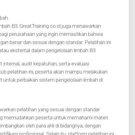
mbah
mbah B3, GreatTraining.co.id juga menawarkan
n bagi perusahaan yang ingin memastikan bahwa
gan benar dan sesuai dengan standar. Pelatihan ini
l atau eksternal dalam pengelolaan limbah B3.
 internal, audit kepatuhan, serta evaluasi
ti pelatihan ini, peserta akan mampu melakukan
 untuk perbaikan sistem pengelolaan limbah di
arkan pelatihan yang sesuai dengan standar
yang memudahkan peserta untuk memahami materi
mbangkan oleh para ahli di bidangnya, dengan
ikasi profesional. Selain itu, platform pelatihan ini