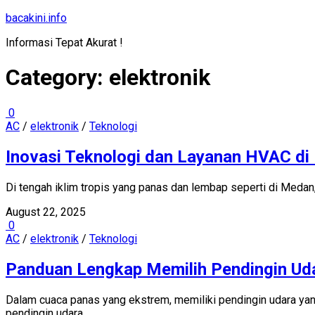
Skip
bacakini.info
to
Informasi Tepat Akurat !
content
Category:
elektronik
0
AC
/
elektronik
/
Teknologi
Inovasi Teknologi dan Layanan HVAC d
Di tengah iklim tropis yang panas dan lembap seperti di Medan,
August 22, 2025
0
AC
/
elektronik
/
Teknologi
Panduan Lengkap Memilih Pendingin Uda
Dalam cuaca panas yang ekstrem, memiliki pendingin udara ya
pendingin udara...