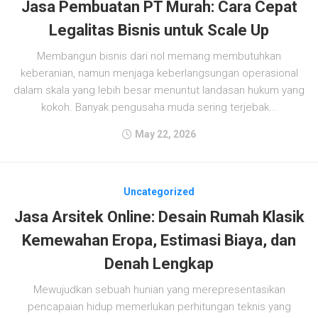
Jasa Pembuatan PT Murah: Cara Cepat
Legalitas Bisnis untuk Scale Up
Membangun bisnis dari nol memang membutuhkan
keberanian, namun menjaga keberlangsungan operasional
dalam skala yang lebih besar menuntut landasan hukum yang
kokoh. Banyak pengusaha muda sering terjebak...
May 22, 2026
Uncategorized
Jasa Arsitek Online: Desain Rumah Klasik
Kemewahan Eropa, Estimasi Biaya, dan
Denah Lengkap
Mewujudkan sebuah hunian yang merepresentasikan
pencapaian hidup memerlukan perhitungan teknis yang