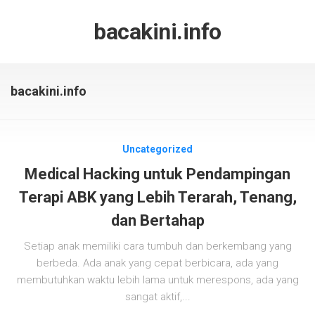
Skip
to
bacakini.info
content
bacakini.info
Uncategorized
Medical Hacking untuk Pendampingan
Terapi ABK yang Lebih Terarah, Tenang,
dan Bertahap
Setiap anak memiliki cara tumbuh dan berkembang yang
berbeda. Ada anak yang cepat berbicara, ada yang
membutuhkan waktu lebih lama untuk merespons, ada yang
sangat aktif,...