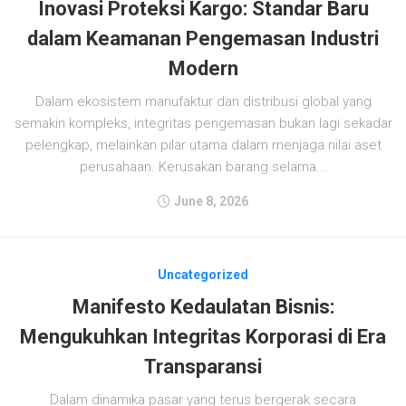
Inovasi Proteksi Kargo: Standar Baru
dalam Keamanan Pengemasan Industri
Modern
Dalam ekosistem manufaktur dan distribusi global yang
semakin kompleks, integritas pengemasan bukan lagi sekadar
pelengkap, melainkan pilar utama dalam menjaga nilai aset
perusahaan. Kerusakan barang selama...
June 8, 2026
Uncategorized
Manifesto Kedaulatan Bisnis:
Mengukuhkan Integritas Korporasi di Era
Transparansi
Dalam dinamika pasar yang terus bergerak secara