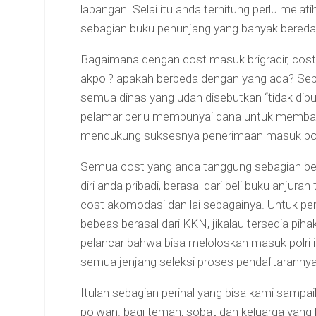
lapangan. Selai itu anda terhitung perlu mel
sebagian buku penunjang yang banyak beredar 
Bagaimana dengan cost masuk brigradir, co
akpol? apakah berbeda dengan yang ada? Sep
semua dinas yang udah disebutkan “tidak dipu
pelamar perlu mempunyai dana untuk membaya
mendukung suksesnya penerimaan masuk pol
Semua cost yang anda tanggung sebagian be
diri anda pribadi, berasal dari beli buku anjuran
cost akomodasi dan lai sebagainya. Untuk pend
bebeas berasal dari KKN, jikalau tersedia pih
pelancar bahwa bisa meloloskan masuk polri i
semua jenjang seleksi proses pendaftarannya 
Itulah sebagian perihal yang bisa kami samp
polwan. bagi teman, sobat dan keluarga yang ba