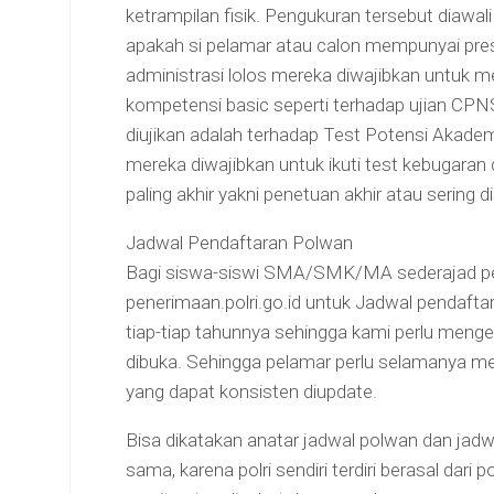
ketrampilan fisik. Pengukuran tersebut diawali 
apakah si pelamar atau calon mempunyai prestas
administrasi lolos mereka diwajibkan untuk men
kompetensi basic seperti terhadap ujian CPN
diujikan adalah terhadap Test Potensi Akadem
mereka diwajibkan untuk ikuti test kebugaran 
paling akhir yakni penetuan akhir atau sering 
Jadwal Pendaftaran Polwan
Bagi siswa-siswi SMA/SMK/MA sederajad perl
penerimaan.polri.go.id untuk Jadwal pendaft
tiap-tiap tahunnya sehingga kami perlu meng
dibuka. Sehingga pelamar perlu selamanya men
yang dapat konsisten diupdate.
Bisa dikatakan anatar jadwal polwan dan jadwa
sama, karena polri sendiri terdiri berasal dari po