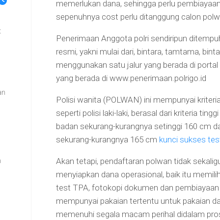
memerlukan dana, sehingga perlu pembiayaan 
sepenuhnya cost perlu ditanggung calon polw
t
Penerimaan Anggota polri sendiripun ditemp
resmi, yakni mulai dari, bintara, tamtama, bin
menggunakan satu jalur yang berada di portal 
yang berada di www.penerimaan.polrigo.id
an
Polisi wanita (POLWAN) ini mempunyai kriteri
seperti polisi laki-laki, berasal dari kriteria ting
n
badan sekurang-kurangnya setinggi 160 cm dan
sekurang-kurangnya 165 cm
kunci sukses test
Akan tetapi, pendaftaran polwan tidak sekalig
m
menyiapkan dana operasional, baik itu memil
test TPA, fotokopi dokumen dan pembiayaan l
mempunyai pakaian tertentu untuk pakaian da
memenuhi segala macam perihal didalam prose