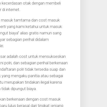
atih kecerdasan otak dengan membeli
di internet.
st masuk tamtama dan cost masuk
erti yang kami ketahui untuk masuk
ngut biaya” alias gratis namun sang
r sebagian perihal didalam
ri.
sar adalah cost untuk mensukseskan
 tni polri, dan sebagian perihal berkenaan
aftaran polri tidak tersedia suap dan
ak yang mengaku panitia atau sebagai
tu merupakan tindakan ilegal karena
tidak dipungut biaya.
aikan berkenaan dengan cost masuk
ru lulus berasal dari tingkat jenjang