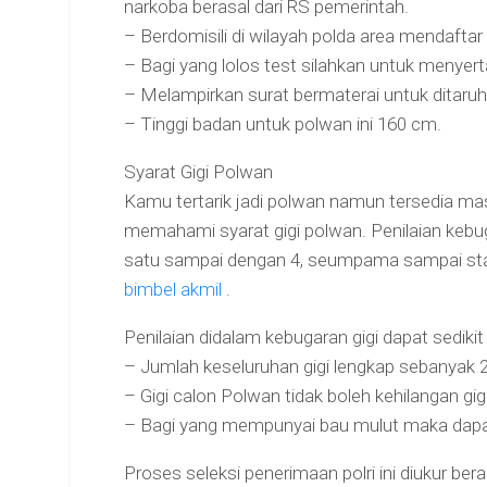
narkoba berasal dari RS pemerintah.
– Berdomisili di wilayah polda area mendafta
– Bagi yang lolos test silahkan untuk menyer
– Melampirkan surat bermaterai untuk ditaruh
– Tinggi badan untuk polwan ini 160 cm.
Syarat Gigi Polwan
Kamu tertarik jadi polwan namun tersedia ma
memahami syarat gigi polwan. Penilaian kebugar
satu sampai dengan 4, seumpama sampai sta
bimbel akmil
.
Penilaian didalam kebugaran gigi dapat sedikit
– Jumlah keseluruhan gigi lengkap sebanyak 28
– Gigi calon Polwan tidak boleh kehilangan gig
– Bagi yang mempunyai bau mulut maka dapat
Proses seleksi penerimaan polri ini diukur ber